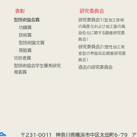
表彰
研究委員会
型技術協会賞
研究委員会1
（型加工技術
の高度化および加工面の高
功績賞
品位化に関する調査研究委
技術賞
員会）
型技術論文賞
研究委員会2
（塑性加工用
奨励賞
金型の界面反応調査研究委
功労者賞
員会）
型技術協会学生優秀研究
過去の研究委員会
発表賞
〒231-0011
神奈川県横浜市中区太田町6-79
ア