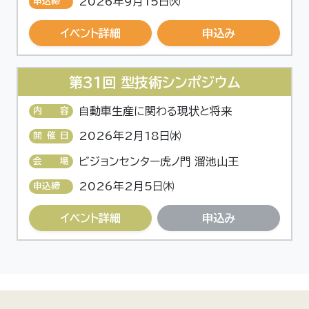
2026年9月15日㈫
申込締
切
イベント詳細
申込み
第31回 型技術シンポジウム
自動車生産に関わる現状と将来
内容
2026年2月18日㈬
開催日
ビジョンセンター虎ノ門 溜池山王
会場
2026年2月5日㈭
申込締
切
イベント詳細
申込み