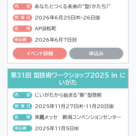
あなたとつくる未来の“型（かたち）”
内容
2026年6月25日㈭・26日㈮
開催日
AP浜松町
会場
2026年6月7日㈰
申込締
切
イベント詳細
申込み
第31回 型技術ワークショップ2025 in に
いがた
にいがたから始まる“新”型技術
内容
2025年11月27日㈭・11月28日㈮
開催日
朱鷺メッセ 新潟コンベンションセンター
会場
2025年11月5日㈬
申込締
切