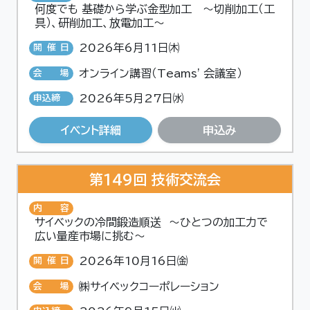
何度でも 基礎から学ぶ金型加工 ～切削加工（工
具）、研削加工、放電加工～
2026年6月11日㈭
開催日
オンライン講習（Teams' 会議室）
会場
2026年5月27日㈬
申込締
切
イベント詳細
申込み
第149回 技術交流会
内容
サイベックの冷間鍛造順送 ～ひとつの加工力で
広い量産市場に挑む～
2026年10月16日㈮
開催日
㈱サイベックコーポレーション
会場