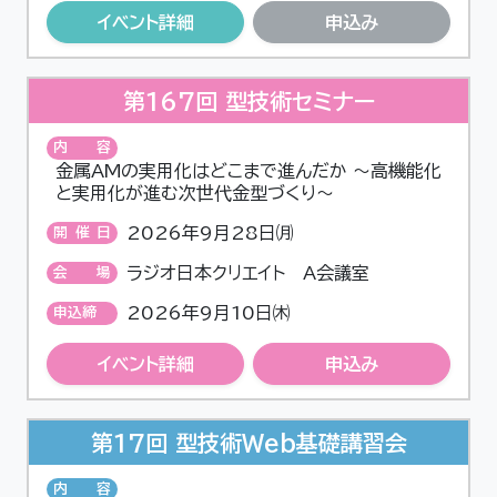
イベント詳細
申込み
第167回 型技術セミナー
内容
金属AMの実用化はどこまで進んだか ～高機能化
と実用化が進む次世代金型づくり～
2026年9月28日㈪
開催日
ラジオ日本クリエイト A会議室
会場
2026年9月10日㈭
申込締
切
イベント詳細
申込み
第17回 型技術Web基礎講習会
内容