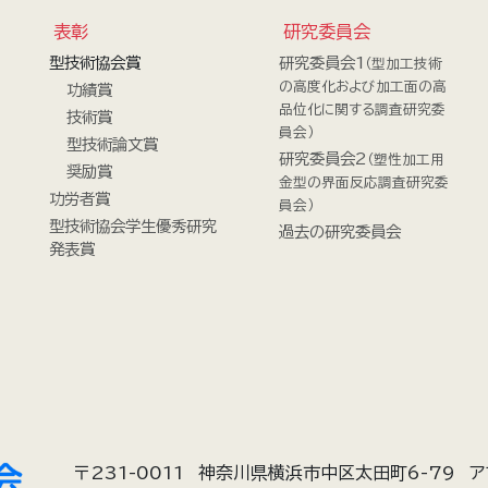
表彰
研究委員会
型技術協会賞
研究委員会1
（型加工技術
の高度化および加工面の高
功績賞
品位化に関する調査研究委
技術賞
員会）
型技術論文賞
研究委員会2
（塑性加工用
奨励賞
金型の界面反応調査研究委
功労者賞
員会）
型技術協会学生優秀研究
過去の研究委員会
発表賞
〒231-0011
神奈川県横浜市中区太田町6-79
ア