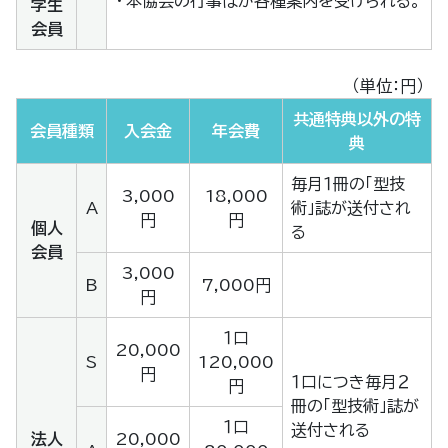
・
本協会の行事ほか各種案内を受けられる。
学生
会員
（単位：円）
共通特典以外の特
会員種類
入会金
年会費
典
毎月１冊の「型技
3,000
18,000
A
術」誌が送付され
円
円
個人
る
会員
3,000
B
7,000円
円
１口
20,000
S
120,000
円
１口につき毎月２
円
冊の「型技術」誌が
１口
送付される
法人
20,000