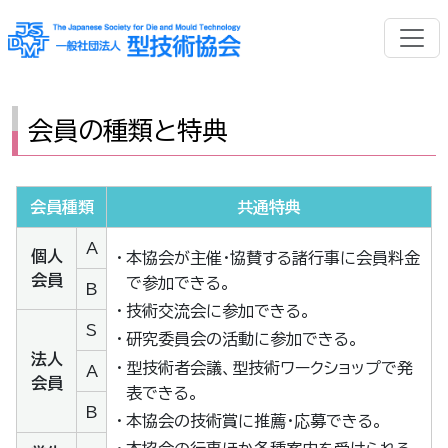
会員の種類と特典
会員種類
共通特典
A
個人
・
本協会が主催・協賛する諸行事に会員料金
会員
で参加できる。
B
・
技術交流会に参加できる。
S
・
研究委員会の活動に参加できる。
法人
・
型技術者会議、型技術ワークショップで発
A
会員
表できる。
B
・
本協会の技術賞に推薦・応募できる。