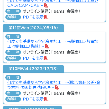
何度でも基礎から学ぶ金型加工 ～切削加工（工具）・
CAD/CAM・CAE～
オンライン講習（Teams' 会議室）
会場
PDFを表示
内容詳
細
第11回Web（2024/05/16）
内容
何度でも基礎から学ぶ金型加工 ～研削加工・放電加
工・切削加工（機械）～
オンライン講習（Teams' 会議室）
会場
PDFを表示
内容詳
細
第10回Web（2023/12/13）
内容
何度でも基礎から学ぶ金型加工 ～測定/幾何公差・金
型材料・表面処理/熱処理～
オンライン講習（Teams' 会議室）
会場
PDFを表示
内容詳
細