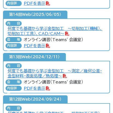
PDFを表示
内容詳
細
第14回Web（2025/06/05）
内容
何度でも基礎から学ぶ金型加工 ～切削加工（機械）、
切削加工（工具）、CAD/CAM～
オンライン講習（Teams' 会議室）
会場
PDFを表示
内容詳
細
第13回Web（2024/12/11）
内容
何度でも基礎から学ぶ金型加工 ～測定／幾何公差・
金型材料・表面処理／熱処理～
オンライン講習（Teams' 会議室）
会場
PDFを表示
内容詳
細
第12回Web（2024/09/24）
内容