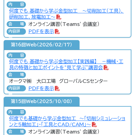
内容
何度でも 基礎から学ぶ金型加工 ～切削加工（工具）、
研削加工、放電加工～
オンライン講習（Teams' 会議室）
会場
PDFを表示
内容詳
細
第16回Web（2026/02/17）
内容
何度でも 基礎から学ぶ金型加工【実践編】 －機械・工
具の特徴と加工ポイントを“見て学ぶ”講習会
会場
オークマ㈱ 大口工場 グローバルCSセンター
PDFを表示
内容詳
細
第15回Web（2025/10/08）
内容
何度でも基礎から学ぶ金型加工 ～「切削シミュレーショ
ンと5軸加工」・「工具とCAD/CAM」～
オンライン講習（Teams' 会議室）
会場