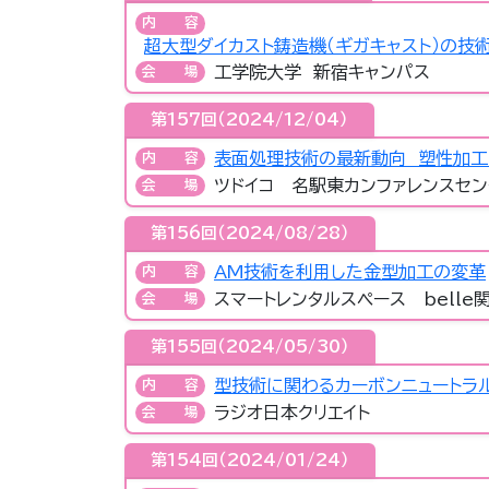
内容
超大型ダイカスト鋳造機（ギガキャスト）の技
工学院大学 新宿キャンパス
会場
第157回（2024/12/04）
表面処理技術の最新動向 塑性加
内容
ツドイコ 名駅東カンファレンスセン
会場
第156回（2024/08/28）
AM技術を利用した金型加工の変革
内容
スマートレンタルスペース belle
会場
第155回（2024/05/30）
型技術に関わるカーボンニュートラ
内容
ラジオ日本クリエイト
会場
第154回（2024/01/24）