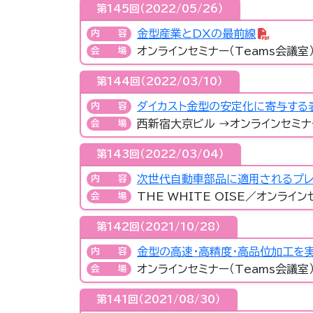
第145回（2022/05/26）
金型産業とDXの最前線
内容
オンラインセミナー（Teams会議室
会場
第144回（2022/03/10）
ダイカスト金型の安定化に寄与する
内容
西新宿大京ビル →オンラインセミナ
会場
第143回（2022/03/04）
次世代自動車部品に適用されるプレ
内容
THE WHITE OISE／オンライン
会場
第142回（2021/10/28）
金型の高速・高精度・高品位加工を
内容
オンラインセミナー（Teams会議室
会場
第141回（2021/08/30）