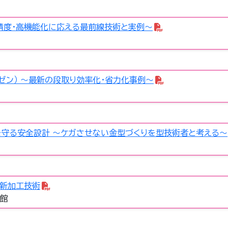
精度・高機能化に応える最前線技術と実例～
イゼン） ～最新の段取り効率化・省力化事例～
守る安全設計 ～ケガさせない金型づくりを型技術者と考える～
の新加工技術
館