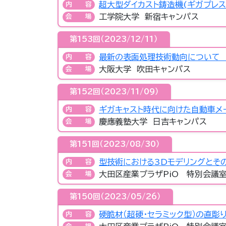
超大型ダイカスト鋳造機(ギガプレ
内容
工学院大学 新宿キャンパス
会場
第153回（2023/12/11）
最新の表面処理技術動向について 
内容
大阪大学 吹田キャンパス
会場
第152回（2023/11/09）
ギガキャスト時代に向けた自動車メ
内容
慶應義塾大学 日吉キャンパス
会場
第151回（2023/08/30）
型技術における3Dモデリングとそ
内容
大田区産業プラザPiO 特別会議
会場
第150回（2023/05/26）
硬脆材（超硬・セラミック型）の直彫
内容