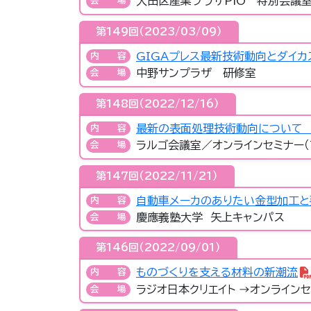
大田区産業プラザPiO 特別会議
会場
第149回（2023/03/09）
GIGAプレス最新技術動向とダイ
内容
中野サンプラザ 研修室
会場
第148回（2022/12/16）
最新の表面処理技術動向について 
内容
ラルゴ会議室／オンラインセミナー（T
会場
第147回（2022/11/21）
自動車メーカのありたい金型加工と
内容
慶應義塾大学 矢上キャンパス
会場
第146回（2022/09/01）
ものづくりを支える材料の新潮流
内容
ラジオ日本クリエイト →オンラインセ
会場