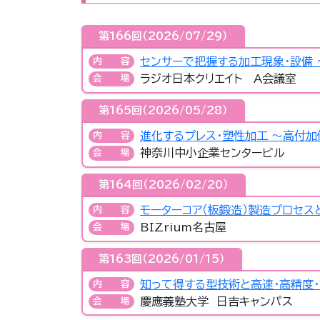
第166回（2026/07/29）
センサーで把握する加工現象・設備 
内容
ラジオ日本クリエイト A会議室
会場
第165回（2026/05/28）
進化するプレス・塑性加工 ～高付
内容
神奈川中小企業センタービル
会場
第164回（2026/02/20）
モーターコア（板鍛造）製造プロセ
内容
BIZrium名古屋
会場
第163回（2026/01/15）
知って得する型技術と高速・高精度・
内容
慶應義塾大学 日吉キャンパス
会場