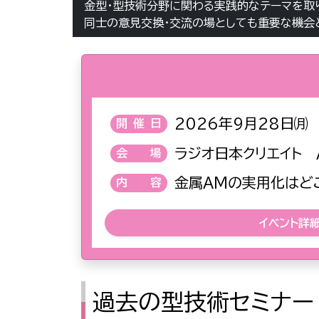
金型・型技術分野に関わる実践的なテーマを取
同士の意見交換・交流の場としても重要な機会
2026年9月28日㈪
開催日
ラジオ日本クリエイト 
会場
金属AMの実用化はど
内容
イベント詳
過去の型技術セミナー