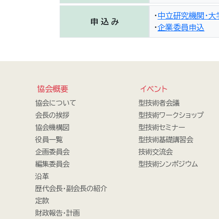
・
中立研究機関・大
申 込 み
・
企業委員申込
協会概要
イベント
協会について
型技術者会議
会長の挨拶
型技術ワークショップ
協会機構図
型技術セミナー
役員一覧
型技術基礎講習会
企画委員会
技術交流会
編集委員会
型技術シンポジウム
沿革
歴代会長・副会長の紹介
定款
財政報告・計画