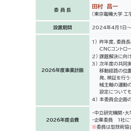
田村 昌一
委 員 長
（東京電機大学 工
設置期間
2024年4月1日
1）
昨年度、委員
CNCコントロ
2）
課題解決に向け
3）
次年度の共同実
2026年度事業計画
移動経路の位
発、検証を行
械主軸の運動の
設定について
4）
本委員会企画の
・中立研究機関・
2026年度会費
・企業委員 1社に
※
委員は型技術協