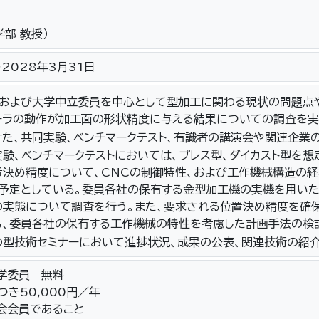
学部 教授）
～2028年3月31日
長および大学中立委員を中心として型加工に関わる現状の問題点
ーラの動作が加工面の形状精度に与える結果についての調査を実
た、共同実験、ベンチマークテスト、有識者の講演会や関連企業
験、ベンチマークテストにおいては、プレス型、ダイカスト型を
置決め精度について、CNCの制御特性、および工作機械構造の
う予定としている。委員各社の保有する金型加工機の実機を用い
実態について調査を行う。また、要求される位置決め精度を確保
も、委員各社の保有する工作機械の特性を考慮した計画手法の検
型技術セミナーにおいて進捗状況、成果の公表、関連技術の紹介
大学委員 無料
つき50,000円／年
会会員であること