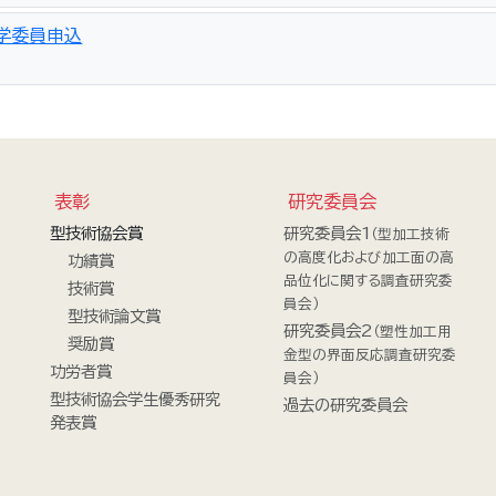
学委員申込
表彰
研究委員会
型技術協会賞
研究委員会1
（型加工技術
の高度化および加工面の高
功績賞
品位化に関する調査研究委
技術賞
員会）
型技術論文賞
研究委員会2
（塑性加工用
奨励賞
金型の界面反応調査研究委
功労者賞
員会）
型技術協会学生優秀研究
過去の研究委員会
発表賞