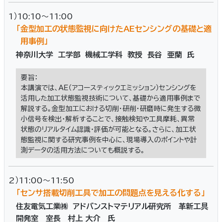
1）10:10～11:00
「金型加工の状態監視に向けたAEセンシングの基礎と適
用事例」
神奈川大学 工学部 機械工学科 教授 長谷 亜蘭 氏
要旨：
本講演では、AE（アコースティックエミッション）センシングを
活用した加工状態監視技術について、基礎から適用事例まで
解説する。金型加工における切削・研削・研磨時に発生する微
小信号を検出・解析することで、接触検知や工具摩耗、異常
状態のリアルタイム認識・評価が可能となる。さらに、加工状
態監視に関する研究事例を中心に、現場導入のポイントや計
測データの活用方法についても概説する。
2）11:00～11:50
「センサ搭載切削工具で加工の問題点を見える化する」
住友電気工業㈱ アドバンストマテリアル研究所 革新工具
開発室 室長 村上 大介 氏