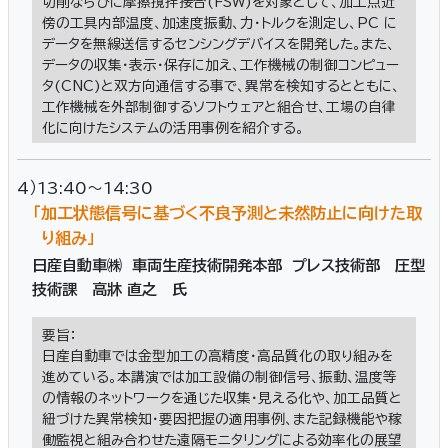
切削ならびに摩擦撹拌接合(FSW)を対象として、加工点近
傍の工具内部温度、加速度振動、力・トルクを測定し、PC に
データを無線送信するセンシングデバイスを開発した。また、
データの収集・表示・保存に加え、工作機械の制御コンピュー
タ(CNC)と双方向通信する事で、異常を検知するとともに、
工作機械を外部制御するソフトウェアと組合せ、工場の自律
化に向けたシステムの活用事例を紹介する。
4）13:40～14:30
「加工状態信号に基づく不良予測と未然防止に向けた取
り組み」
日産自動車㈱ 車両生産技術開発本部 プレス技術部 圧型
技術課 高牀 直之 氏
要旨：
日産自動車では金型加工の高精度・高品質化の取り組みを
進めている。本講演では加工設備の制御信号、振動、温度等
の情報のネットワークを通じた収集・見える化や、加工品質と
紐づけた異常検知・要因把握の適用事例、また記録機能や稼
働監視と組み合わせた遠隔モニタリングによる効率化の展望