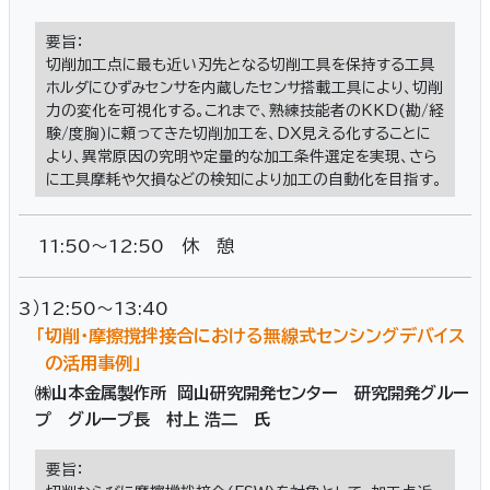
要旨：
切削加工点に最も近い刃先となる切削工具を保持する工具
ホルダにひずみセンサを内蔵したセンサ搭載工具により、切削
力の変化を可視化する。これまで、熟練技能者のKKD(勘/経
験/度胸)に頼ってきた切削加工を、DX見える化することに
より、異常原因の究明や定量的な加工条件選定を実現、さら
に工具摩耗や欠損などの検知により加工の自動化を目指す。
11:50～12:50 休 憩
3）12:50～13:40
「切削・摩擦撹拌接合における無線式センシングデバイス
の活用事例」
㈱山本金属製作所 岡山研究開発センター 研究開発グルー
プ グループ長 村上 浩二 氏
要旨：