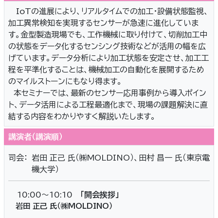
IoTの進展により、リアルタイムでの加工・設備状態監視、
加工異常検知を実現するセンサーが急速に進化していま
す。金型製造現場でも、工作機械に取り付けて、切削加工中
の状態をデータ化するセンシング技術などが活用の幅を広
げています。データ分析により加工状態を安定させ、加工工
程を平準化することは、機械加工の自動化を展開するため
のマイルストーンにもなり得ます。
本セミナーでは、最新のセンサー応用事例から導入ポイン
ト、データ活用による工程最適化まで、現場の課題解決に直
結する内容をわかりやすく解説いたします。
講演者（講演順）
司会：
岩田 正己 氏（㈱MOLDINO）、田村 昌一 氏（東京電
機大学）
10:00～10:10
「開会挨拶」
岩田 正己 氏（㈱MOLDINO）