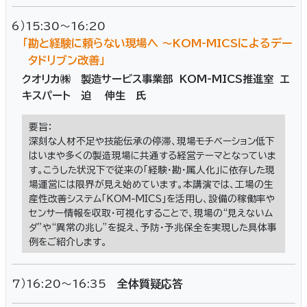
6）15:30～16:20
「勘と経験に頼らない現場へ ～KOM-MICSによるデー
タドリブン改善」
クオリカ㈱ 製造サービス事業部 KOM-MICS推進室 エ
キスパート 迫 伸生 氏
要旨：
深刻な人材不足や技能伝承の停滞、現場モチベーション低下
はいまや多くの製造現場に共通する経営テーマとなっていま
す。こうした状況下で従来の「経験・勘・属人化」に依存した現
場運営には限界が見え始めています。本講演では、工場の生
産性改善システム「KOM-MICS」を活用し、設備の稼働率や
センサー情報を収取・可視化することで、現場の“見えないム
ダ”や“異常の兆し”を捉え、予防・予兆保全を実現した具体事
例をご紹介します。
7）16:20～16:35
全体質疑応答