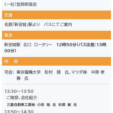
（一社）型技術協会
交通
名鉄「新安城」駅より バスにてご案内
集合
新安城駅 北口 ロータリー
12時50分（バス出発：13時
00分）
内 容
司会：
東京電機大学 松村 隆 氏、マツダ㈱ 中原 孝
善 氏
13:30～13:50
ご挨拶、会社紹介
三菱自動車工業㈱ 小田 勉 氏 杉浦 敏 氏
13:50～14:30