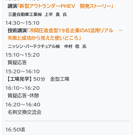
講演
「新型アウトランダーPHEV 開発ストーリー」
三菱自動車工業㈱ 上平 真 氏
14:30～15:10
技術講演
「冷間圧造金型19名企業のAI活用リアル －
失敗と成功から見えた使いどころ」
ニッシン・パーテクチュアル㈱ 中村 稔 氏
15:10～15:20
質疑応答
15:20～16:10
【工場見学】
50分 金型工場
16:10～16:20
質疑応答・休憩
16:20～16:40
名刺交換交流会
16:50頃